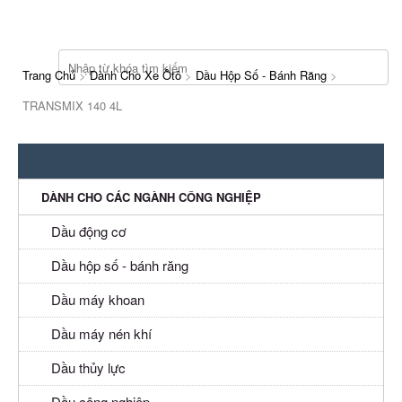
Trang Chủ
>
Dành Cho Xe Ôtô
>
Dầu Hộp Số - Bánh Răng
>
TRANSMIX 140 4L
DANH MỤC SẢN PHẨM
DÀNH CHO CÁC NGÀNH CÔNG NGHIỆP
Dầu động cơ
Dầu hộp số - bánh răng
Dầu máy khoan
Dầu máy nén khí
Dầu thủy lực
Dầu công nghiệp