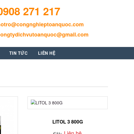
0908 271 217
hotro@congnghieptoanquoc.com
congtydichvutoanquoc@gmail.com
TIN TỨC
LIÊN HỆ
LITOL 3 800G
Liên hệ
Giá: