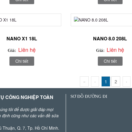
NANO X1 18L
NANO 8.0 208L
Liên hệ
Liên hệ
Giá:
Giá:
Chi tiết
Chi tiết
«
‹
1
2
›
 VỤ CÔNG NGHIỆP TOÀN
SƠ ĐỒ ĐƯỜNG ĐI
húng tôi để được giải đáp mọi
ểm định cũng như các vấn đề sửa
 Thuận, Q. 7, Tp. Hồ Chí Minh.