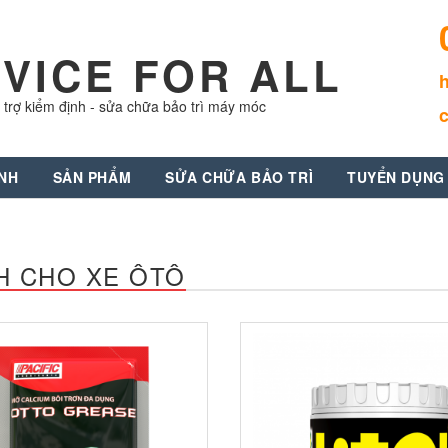
VICE FOR ALL
 trợ kiểm định - sửa chữa bảo trì máy móc
ỊNH
SẢN PHẨM
SỬA CHỮA BẢO TRÌ
TUYỂN DỤNG
H CHO XE ÔTÔ