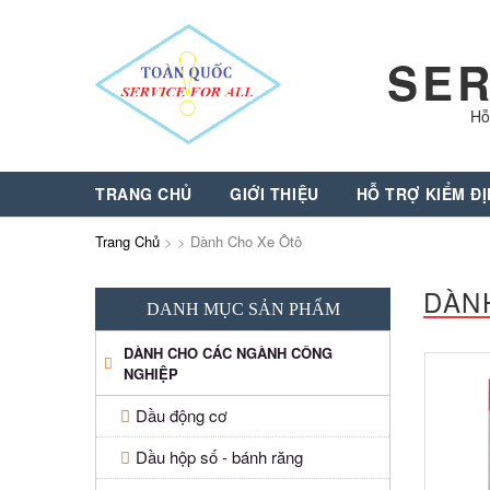
SER
Hỗ
TRANG CHỦ
GIỚI THIỆU
HỖ TRỢ KIỂM Đ
Trang Chủ
>
>
Dành Cho Xe Ôtô
DÀN
DANH MỤC SẢN PHẨM
DÀNH CHO CÁC NGÀNH CÔNG
NGHIỆP
Dầu động cơ
Dầu hộp số - bánh răng