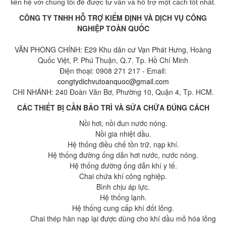
liên hệ với chúng tôi để được tư vấn và hỗ trợ một cách tốt nhất.
CÔNG TY TNHH HỖ TRỢ KIỂM ĐỊNH VÀ DỊCH VỤ CÔNG
NGHIỆP TOÀN QUỐC
VĂN PHÒNG CHÍNH: E29 Khu dân cư Vạn Phát Hưng, Hoàng
Quốc Việt, P. Phú Thuận, Q.7. Tp. Hồ Chí Minh
Điện thoại: 0908 271 217 - Email:
congtydichvutoanquoc@gmail.com
CHI NHÁNH: 240 Đoàn Văn Bơ, Phường 10, Quận 4​, Tp. HCM.
CÁC THIẾT BỊ CẦN BẢO TRÌ VÀ SỬA CHỮA ĐÚNG CÁCH
Nồi hơi, nồi đun nước nóng.
Nồi gia nhiệt dầu.
Hệ thống điều chế tồn trữ, nạp khí.
Hệ thống đường ống dẫn hơi nước, nước nóng.
Hệ thống đường ống dẫn khí y tế.
Chai chứa khí công nghiệp.
Bình chịu áp lực.
Hệ thống lạnh.
Hệ thống cung cấp khí đốt lỏng.
Chai thép hàn nạp lại được dùng cho khí dầu mỏ hóa lỏng