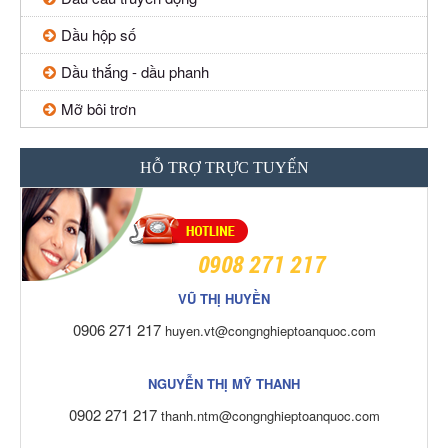
Dầu hộp số
Dầu thắng - dầu phanh
Mỡ bôi trơn
HỖ TRỢ TRỰC TUYẾN
0908 271 217
VŨ THỊ HUYỀN
0906 271 217
huyen.vt@congnghieptoanquoc.com
NGUYỄN THỊ MỸ THANH
0902 271 217
thanh.ntm@congnghieptoanquoc.com