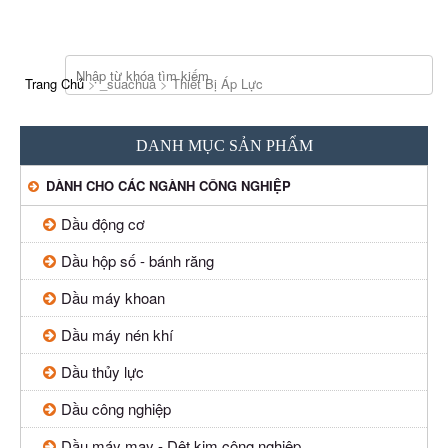
Trang Chủ
>
_suachua
>
Thiết Bị Áp Lực
DANH MỤC SẢN PHẨM
DÀNH CHO CÁC NGÀNH CÔNG NGHIỆP
Dầu động cơ
Dầu hộp số - bánh răng
Dầu máy khoan
Dầu máy nén khí
Dầu thủy lực
Dầu công nghiệp
Dầu máy may - Dệt kim công nghiệp