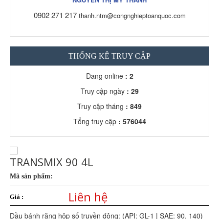
0902 271 217
thanh.ntm@congnghieptoanquoc.com
THỐNG KÊ TRUY CẬP
Đang online
: 2
Truy cập ngày
: 29
Truy cập tháng
: 849
Tổng truy cập
: 576044
TRANSMIX 90 4L
Mã sản phẩm:
Liên hệ
Giá :
Dầu bánh răng hộp số truyền động: (API: GL-1 | SAE: 90, 140)