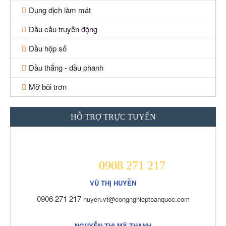
Dung dịch làm mát
Dầu cầu truyền động
Dầu hộp số
Dầu thắng - dầu phanh
Mỡ bôi trơn
HỖ TRỢ TRỰC TUYẾN
0908 271 217
VŨ THỊ HUYỀN
0906 271 217
huyen.vt@congnghieptoanquoc.com
NGUYỄN THỊ MỸ THANH