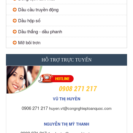
Dầu cầu truyền động
Dầu hộp số
Dầu thắng - dầu phanh
Mỡ bôi trơn
HỖ TRỢ TRỰC TUYẾN
0908 271 217
VŨ THỊ HUYỀN
0906 271 217
huyen.vt@congnghieptoanquoc.com
NGUYỄN THỊ MỸ THANH