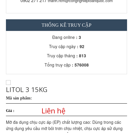
0902 271 217
thanh.ntm@congnghieptoanquoc.com
THỐNG KÊ TRUY CẬP
Đang online
: 3
Truy cập ngày
: 92
Truy cập tháng
: 813
Tổng truy cập
: 576008
LITOL 3 15KG
Mã sản phẩm:
Liên hệ
Giá :
Mỡ đa dụng chịu cực áp (EP) chất lượng cao: Dùng trong các
ứng dụng yêu cầu mỡ bôi trơn chịu nhiệt, chịu cực áp sử dụng