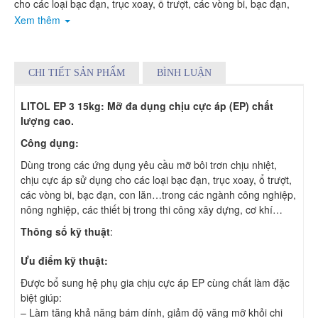
cho các loại bạc đạn, trục xoay, ổ trượt, các vòng bi, bạc đạn,
con lăn…trong các ngành công nghiệp, nông nghiệp, các thiết bị
Xem thêm
trong thi công xây dựng, cơ khí…
CHI TIẾT SẢN PHẨM
BÌNH LUẬN
LITOL EP 3 15kg: Mỡ đa dụng chịu cực áp (EP) chất
lượng cao.
Công dụng:
Dùng trong các ứng dụng yêu cầu mỡ bôi trơn chịu nhiệt,
chịu cực áp sử dụng cho các loại bạc đạn, trục xoay, ổ trượt,
các vòng bi, bạc đạn, con lăn…trong các ngành công nghiệp,
nông nghiệp, các thiết bị trong thi công xây dựng, cơ khí…
Thông số kỹ thuật
:
Ưu điểm kỹ thuật:
Được bổ sung hệ phụ gia chịu cực áp EP cùng chất làm đặc
biệt giúp:
– Làm tăng khả năng bám dính, giảm độ văng mỡ khỏi chi